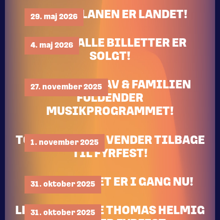
SPILLEPLANEN ER LANDET!
29. maj 2026
85% AF ALLE BILLETTER ER
4. maj 2026
SOLGT!
BENJAMIN HAV & FAMILIEN
27. november 2025
FULDENDER
MUSIKPROGRAMMET!
TOBIAS RAHIM VENDER TILBAGE
1. november 2025
TIL FYRFEST!
BILLETSALGET ER I GANG NU!
31. oktober 2025
LEGENDARISKE THOMAS HELMIG
31. oktober 2025