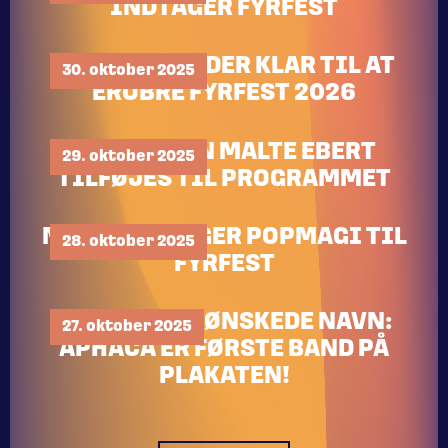
INDTAGER FYRFEST
MEDINA MELDER KLAR TIL AT
30. oktober 2025
EROBRE FYRFEST 2026
POPPOETEN MALTE EBERT
29. oktober 2025
TILFØJES TIL PROGRAMMET
MUMLE BRINGER POPMAGI TIL
28. oktober 2025
FYRFEST
JERES MEST ØNSKEDE NAVN:
27. oktober 2025
APHACA ER FØRSTE BAND PÅ
PLAKATEN!