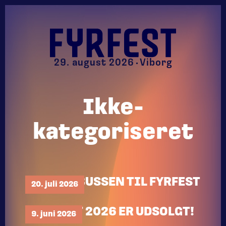
29. august 2026
Viborg
Ikke-
kategoriseret
TA’ RUTEBUSSEN TIL FYRFEST
20. juli 2026
FYRFEST 2026 ER UDSOLGT!
9. juni 2026