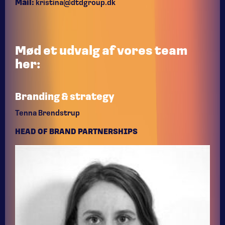
Mail:
kristina@dtdgroup.dk
Mød et udvalg af vores team
her:
Branding & strategy
Tenna Brendstrup
HEAD OF BRAND PARTNERSHIPS