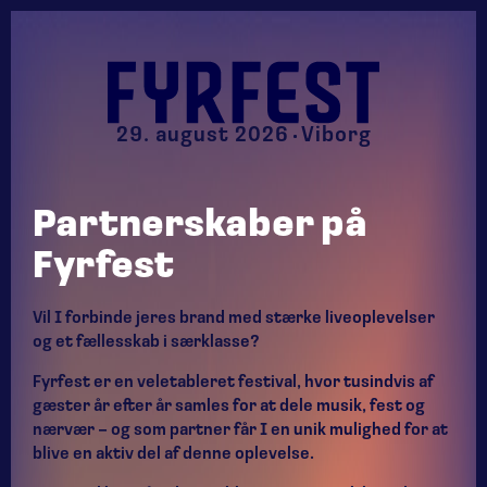
29. august 2026
Viborg
Partnerskaber på
Fyrfest
Vil I forbinde jeres brand med stærke liveoplevelser
og et fællesskab i særklasse?
Fyrfest er en veletableret festival, hvor tusindvis af
gæster år efter år samles for at dele musik, fest og
nærvær – og som partner får I en unik mulighed for at
blive en aktiv del af denne oplevelse.