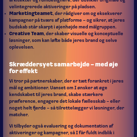
arkitekter og rumdesignere, der udvikler originale og
velintegrerede aktiveringer på pladsen.
Marketingteamet
, der rådgiver om og eksekverer
kampagner på tværs af platforme – og sikrer, at jeres
budskab står skarpt i øjenhøjde med målgruppen.
Creative Team
, der skaber visuelle og konceptuelle
løsninger, som kan løfte både jeres brand og selve
oplevelsen.
Skræddersyet samarbejde
–
med
øje
for effekt
Vi tror på partnerskaber, der er tæt forankret i jeres
mål og ambitioner. Uanset om I ønsker at øge
kendskabet til jeres brand, skabe stærkere
præference, engagere det lokale fællesskab – eller
noget helt fjerde – så tilrettelægger vi løsninger, der
matcher.
Vi tilbyder også evaluering og dokumentation af
aktiveringer og kampagner, så I får fuldt indblik i