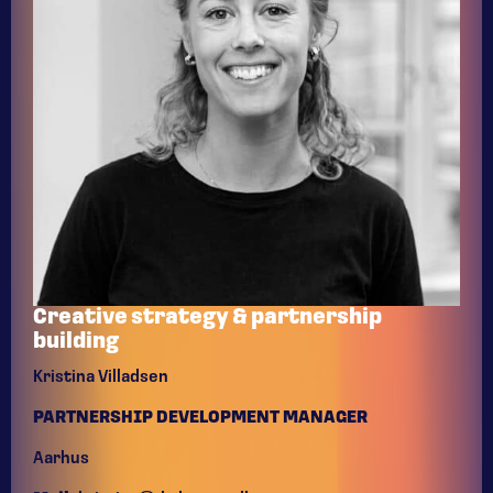
Creative strategy & partnership
building
Kristina Villadsen
PARTNERSHIP DEVELOPMENT MANAGER
Aarhus