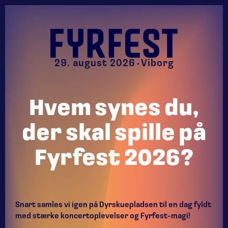
29. august 2026
Viborg
Hvem
synes
du,
der
skal
spille
på
Fyrfest
2026?
Snart samles vi igen på Dyrskuepladsen til en dag fyldt
med stærke koncertoplevelser og Fyrfest-magi!