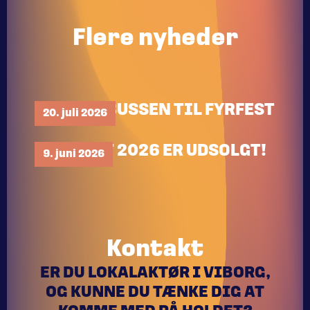
Flere nyheder
TA’ RUTEBUSSEN TIL FYRFEST
20. juli 2026
FYRFEST 2026 ER UDSOLGT!
9. juni 2026
Kontakt
ER DU LOKALAKTØR I VIBORG,
OG KUNNE DU TÆNKE DIG AT