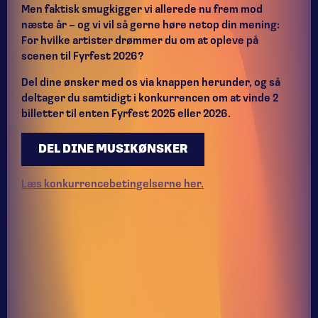
Men faktisk smugkigger vi allerede nu frem mod
næste år – og vi vil så gerne høre netop din mening:
For hvilke artister drømmer du om at opleve på
scenen til Fyrfest 2026?
Del dine ønsker med os via knappen herunder, og så
deltager du samtidigt i konkurrencen om at vinde 2
billetter til enten Fyrfest 2025 eller 2026.
DEL DINE MUSIKØNSKER
Læs konkurrencebetingelserne her.